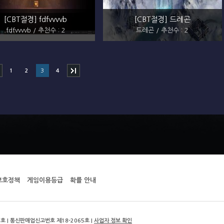
[CBT절경] fdfvvvvb
[CBT절경] 드레곤
fdfvvvvb / 추천수 : 2
드레곤 / 추천수 : 2
1
2
3
4
보호정책
게임이용등급
확률 안내
호 | 통신판매업신고번호 제18-2065호 |
사업자 정보 확인