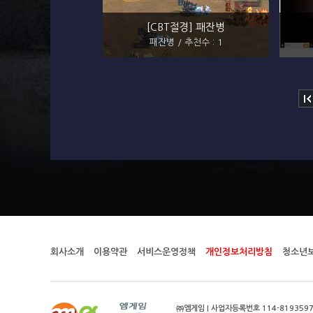
[CBT절경] 패잔병
패잔병 / 추천수 : 1
회사소개
이용약관
서비스운영정책
개인정보처리방침
청소년
㈜엠게임 | 사업자등록번호 114-8193597